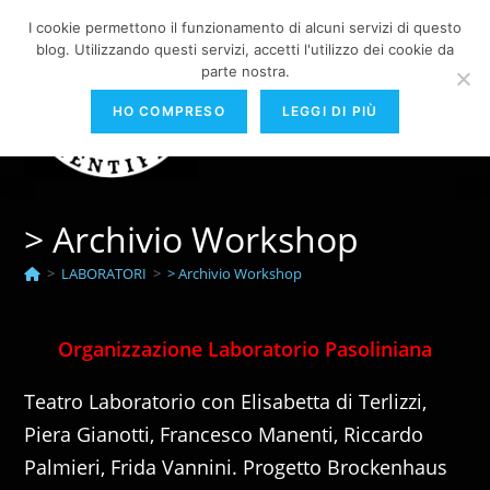
Salta
I cookie permettono il funzionamento di alcuni servizi di questo
al
blog. Utilizzando questi servizi, accetti l'utilizzo dei cookie da
contenuto
parte nostra.
Menu
HO COMPRESO
LEGGI DI PIÙ
> Archivio Workshop
>
LABORATORI
>
> Archivio Workshop
Organizzazione Laboratorio Pasoliniana
Teatro Laboratorio con Elisabetta di Terlizzi,
Piera Gianotti, Francesco Manenti, Riccardo
Palmieri, Frida Vannini. Progetto Brockenhaus