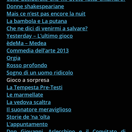
Donne shakespeariane
Mais ce n’est pas encore la nuit
La bambola e La putana
Che ne dici di venirmi a salvare?
Yesterday – L’ultimo gioco
èdeMa – Medea
Commedia dell’arte 2013
Orgia
Rosso profondo
Sogno di un uomo ridicolo
Gioco a sorpresa
La Tempesta Pre-Testi
Le marmellate
La vedova scaltra
Il suonatore meraviglioso
Storie de ‘na ‘olta
L’appuntamento
Don Giovanni, Arlecchino e il Convitato di