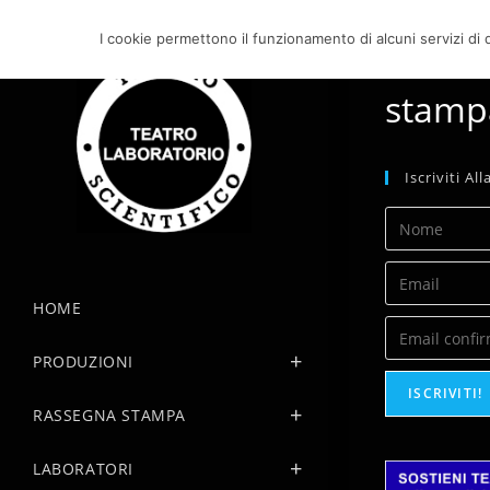
Salta
al
I cookie permettono il funzionamento di alcuni servizi di q
Commed
contenuto
stamp
Iscriviti A
HOME
PRODUZIONI
ISCRIVITI!
RASSEGNA STAMPA
LABORATORI