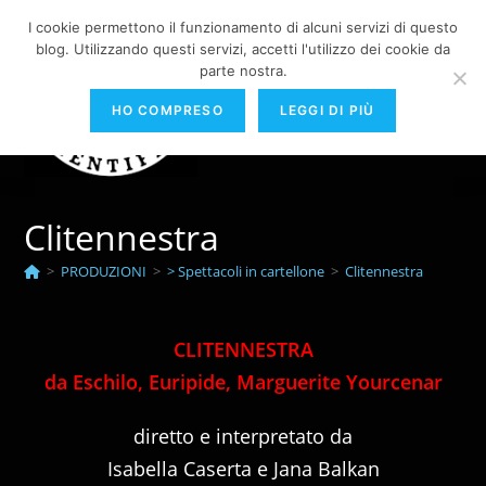
Salta
I cookie permettono il funzionamento di alcuni servizi di questo
al
blog. Utilizzando questi servizi, accetti l'utilizzo dei cookie da
contenuto
parte nostra.
Menu
HO COMPRESO
LEGGI DI PIÙ
Clitennestra
>
PRODUZIONI
>
> Spettacoli in cartellone
>
Clitennestra
CLITENNESTRA
da Eschilo, Euripide, Marguerite Yourcenar
diretto e interpretato da
Isabella Caserta e Jana Balkan