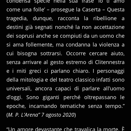
condensa specie nella sua frase ‘Io ti amo
come una folle’ – prosegue la Caserta – Questa
tragedia, dunque, racconta la ribellione a
destini già segnati nonché la non accettazione
dei soprusi anche se compiuti da un uomo che
si ama follemente, ma condanna la violenza a
cui bisogna sottrarsi. Occorre cercare aiuto,
senza arrivare al gesto estremo di Clitennestra
e i miti greci ci parlano chiaro. I personaggi
della mitologia e del teatro classico infatti sono
universali, ancora capaci di parlare all’uomo
d’oggi. Sono giganti perché oltrepassano le
epoche, incarnando tematiche senza tempo.”
(
M. P. L’Arena” 7 agosto 2020
)
“Un amore devastante che travalica la morte. È