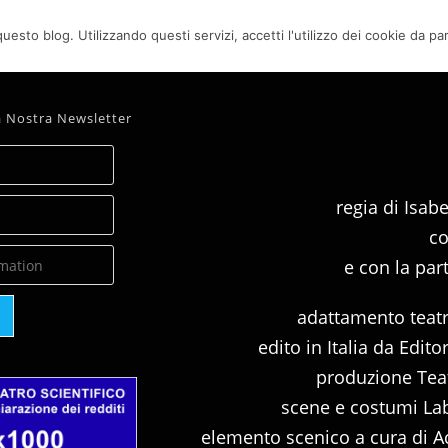
uesto blog. Utilizzando questi servizi, accetti l'utilizzo dei cookie da pa
pente
lla Nostra Newsletter
regia di Isab
co
e con la par
adattamento teatra
edito in Italia da Edi
produzione Teat
scene e costumi Lab
elemento scenico a cura di A