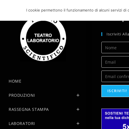
Salta
al
I cookie permettono il funzionamento di alcuni servizi di q
Il ser
contenuto
Iscriviti A
HOME
ISCRIVITI!
PRODUZIONI
RASSEGNA STAMPA
LABORATORI