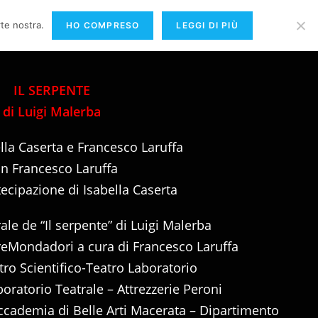
rte nostra.
HO COMPRESO
LEGGI DI PIÙ
>
PRODUZIONI
>
> Spettacoli in cartellone
>
Il serpente
IL SERPENTE
di Luigi Malerba
ella Caserta e Francesco Laruffa
n Francesco Laruffa
tecipazione di Isabella Caserta
le de “Il serpente” di Luigi Malerba
toreMondadori a cura di Francesco Laruffa
ro Scientifico-Teatro Laboratorio
oratorio Teatrale – Attrezzerie Peroni
ccademia di Belle Arti Macerata – Dipartimento