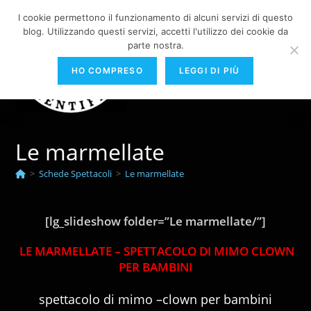
Salta
I cookie permettono il funzionamento di alcuni servizi di questo
al
blog. Utilizzando questi servizi, accetti l'utilizzo dei cookie da
contenuto
parte nostra.
Menu
HO COMPRESO
LEGGI DI PIÙ
Le marmellate
>
Schede Spettacoli
>
Le marmellate
[lg_slideshow folder=”Le marmellate/”]
LE MARMELLATE – SPETTACOLO DI MIMO CLOWN
PER BAMBINI
spettacolo di mimo –clown per bambini