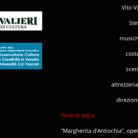
Vito V
Ste
musich
cost
scen
attrezzeri
direzion
Note di regia
“Margherita d’Antiochia”, oper