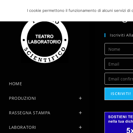
Salta
al
I cookie permettono il funzionamento di alcuni servizi di q
Marghe
contenuto
Iscriviti A
HOME
ISCRIVITI!
PRODUZIONI
RASSEGNA STAMPA
LABORATORI