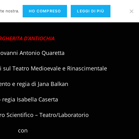
rte nostra.
HO COMPRESO
LEGGI DI PIÙ
>
Schede Spettacoli
>
Margherita d’Antiochia
GHERITA D’ANTIOCHIA
iovanni Antonio Quaretta
i sul Teatro Medioevale e Rinascimentale
nto e regia di Jana Balkan
 regia Isabella Caserta
o Scientifico – Teatro/Laboratorio
con