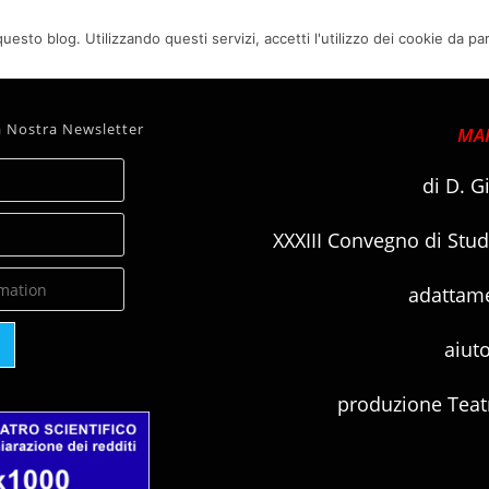
uesto blog. Utilizzando questi servizi, accetti l'utilizzo dei cookie da pa
rita d’Antiochia
lla Nostra Newsletter
MAR
di D. G
XXXIII Convegno di Stud
adattame
aiuto
produzione Teatr