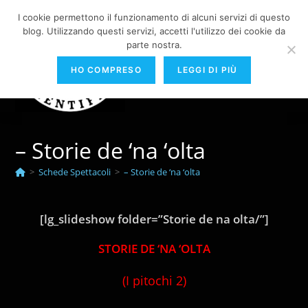
Salta
I cookie permettono il funzionamento di alcuni servizi di questo
al
blog. Utilizzando questi servizi, accetti l'utilizzo dei cookie da
contenuto
parte nostra.
Menu
HO COMPRESO
LEGGI DI PIÙ
– Storie de ‘na ‘olta
>
Schede Spettacoli
>
– Storie de ‘na ‘olta
[lg_slideshow folder=”Storie de na olta/”]
STORIE DE ‘NA ‘OLTA
(I pitochi 2)